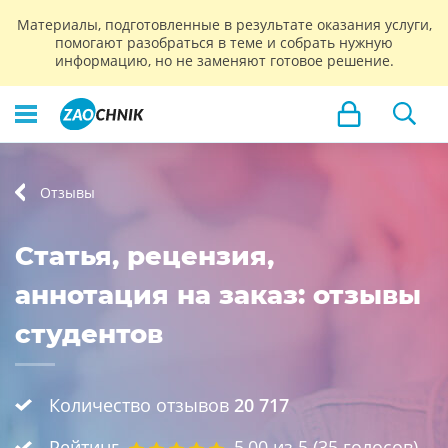
Материалы, подготовленные в результате оказания услуги,
помогают разобраться в теме и собрать нужную
информацию, но не заменяют готовое решение.
Отзывы
Статья, рецензия,
аннотация на заказ: отзывы
студентов
Количество отзывов
20 717
Рейтинг
5,00
из 5 (
35
голосов)